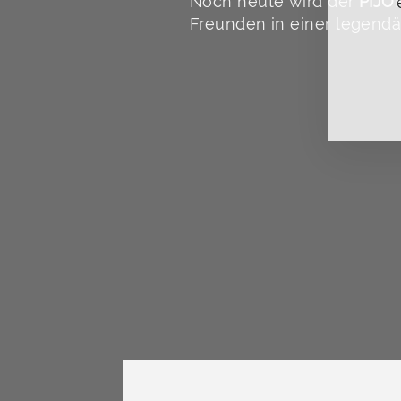
Noch heute wird der
PIJÖ
Freunden in einer legendä
E-
MA