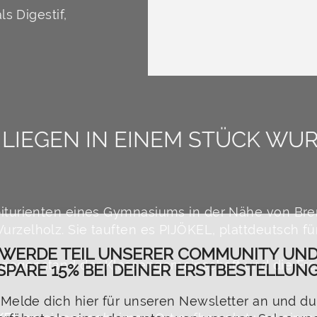
s Digestif,
LIEGEN IN EINEM STÜCK WURZ
 Abiturienten eines Gymnasiums in der Nähe von B
rzelholz. Sie tauften es PIJÖKEL, plattdeutsch für
WERDE TEIL UNSERER COMMUNITY UN
SPARE 15% BEI DEINER ERSTBESTELLUNG
tgegenstand der Klassengemeinschaft und die Fre
Melde dich hier für unseren Newsletter an und du
erfährst als einer der ersten von unseren Sales un