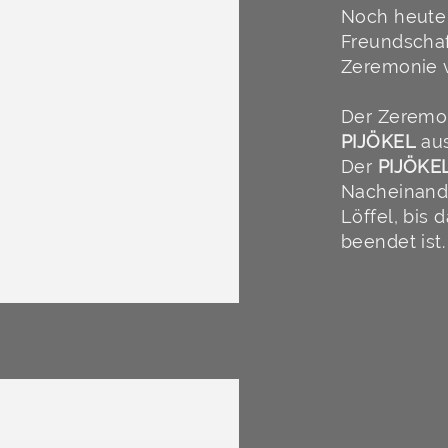
Noch heute
Freundschaf
Zeremonie v
Der Zeremon
PIJÖKEL
aus
Der
PIJÖKE
Nacheinande
Löffel, bis d
beendet ist.