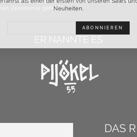
KEL
an einem geheimen Ort aufbewahrt und einma
Neuheiten.
ren Zeremonie gefeiert.
ABONNIEREN
IL
ER NANNTE ES
DAS R