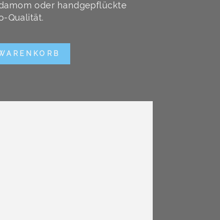
rdamom oder handgepflückte
o-Qualität.
 WARENKORB