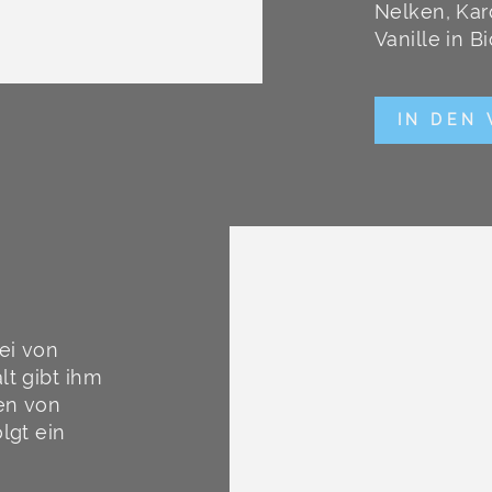
Nelken, Ka
Vanille in Bi
IN DEN
rei von
lt gibt ihm
en von
lgt ein