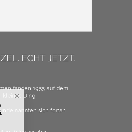
EL. ECHT JETZT.
remen fanden 1955 auf dem
 kleines Ding.
"Schließen
D
(Esc)"
.
unde nannten sich fortan
d