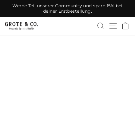
Direkt
Werde Teil unserer Community und spare 15% bei
zum
deiner Erstbestellung.
Pause
Inhalt
Diashow
GROTE
SUCHE
SEIT
E
&
CO.
SPIRITS